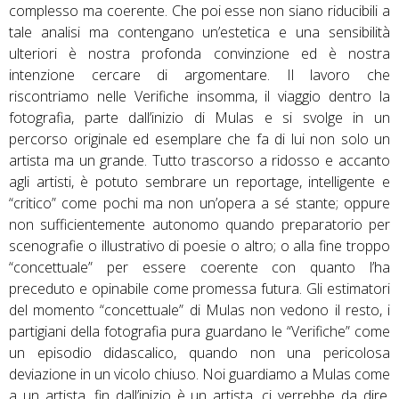
complesso ma coerente. Che poi esse non siano riducibili a
tale analisi ma contengano un’estetica e una sensibilità
ulteriori è nostra profonda convinzione ed è nostra
intenzione cercare di argomentare. Il lavoro che
riscontriamo nelle Verifiche insomma, il viaggio dentro la
fotografia, parte dall’inizio di Mulas e si svolge in un
percorso originale ed esemplare che fa di lui non solo un
artista ma un grande. Tutto trascorso a ridosso e accanto
agli artisti, è potuto sembrare un reportage, intelligente e
“critico” come pochi ma non un’opera a sé stante; oppure
non sufficientemente autonomo quando preparatorio per
scenografie o illustrativo di poesie o altro; o alla fine troppo
“concettuale” per essere coerente con quanto l’ha
preceduto e opinabile come promessa futura. Gli estimatori
del momento “concettuale” di Mulas non vedono il resto, i
partigiani della fotografia pura guardano le “Verifiche” come
un episodio didascalico, quando non una pericolosa
deviazione in un vicolo chiuso. Noi guardiamo a Mulas come
a un artista, fin dall’inizio è un artista, ci verrebbe da dire,