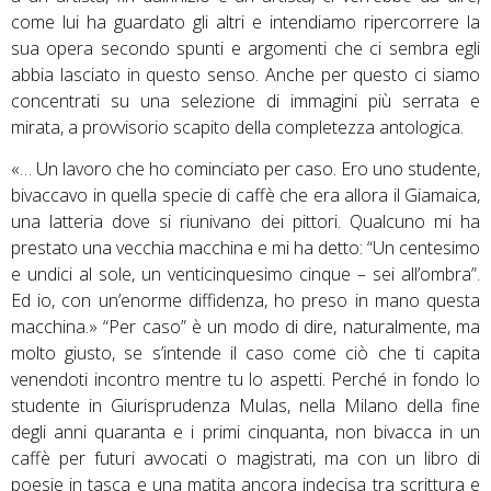
come lui ha guardato gli altri e intendiamo ripercorrere la
sua opera secondo spunti e argomenti che ci sembra egli
abbia lasciato in questo senso. Anche per questo ci siamo
concentrati su una selezione di immagini più serrata e
mirata, a provvisorio scapito della completezza antologica.
«… Un lavoro che ho cominciato per caso. Ero uno studente, bivaccavo in quella specie di caffè che era allora il Giamaica, una latteria dove si riunivano dei pittori. Qualcuno mi ha prestato una vecchia macchina e mi ha detto: “Un centesimo e undici al sole, un venticinquesimo cinque – sei all’ombra”. Ed io, con un’enorme diffidenza, ho preso in mano questa macchina.» “Per caso” è un modo di dire, naturalmente, ma molto giusto, se s’intende il caso come ciò che ti capita venendoti incontro mentre tu lo aspetti. Perché in fondo lo studente in Giurisprudenza Mulas, nella Milano della fine degli anni quaranta e i primi cinquanta, non bivacca in un caffè per futuri avvocati o magistrati, ma con un libro di poesie in tasca e una matita ancora indecisa tra scrittura e disegno, va dove preferisce andare, ciò tra artisti. Con loro chiacchiera e discute, o forse meglio, come lo immaginiamo noi, ascolta e osserva, in atteggiamento più ricettivo e riservato, incuriosito da questo mondo e modo di vivere tutti particolari che sono quelli degli artisti. […] Sicuramente anche di fotografia si parlava al Giamaica, dato che i fotografi – Alfa Castaldi, Carlo Bavagnoli, Giulia Nicolai, Mario Dondero… – non mancavano insieme ai pittori e agli scrittori, certamente circolava l’informazione che era possibile trovare all’epoca. […] A sfogliare le fotografie tuttavia, dicevamo, qualcos’altro anche più delle tematiche neorealiste balza all’occhio, sembra piuttosto che Mulas sia già attento, anzi vorace, nel cogliere piccoli gesti più significativi della fotografia che dell’ambiente, metaforici dell’atto e dello statuto della fotografia più che realistici e descrittivi. Per Mulas il mistero della fotografia è subito prima di tutto la luce, il fenomeno luminoso che d’origine all’immagine fotografica. Ogni volta che qualcuno accende un fiammifero, si accende una sigaretta, usa il fuoco, è lì pronto a scattare e sembra non volersene perdere una. È impressionante notare come in quasi tutte le scene di gruppo del Giamaica c’è da qualche parte qualcuno che si sta accendendo la sigaretta e contare quanti ritratti siano esplicitamente di persone che stanno facendo proprio e soltanto questo. […] Così, dove ci sono riflessi di luce l’occhio li cattura, che sia nelle scene notturne di spazzini, nel bicchiere dell’avventore al bar – che per Mulas beve dunque luce… – o di rimbalzo su superfici e specchi, prefigurazione per noi del suo stesso autoritratto della seconda Verifica, come in quella della serie di uomini che dormono nella sala d’aspetto della stazione ferroviaria, in cui la luce è protagonista con le sue fonti in lampade e lampadari, i suoi rimbalzi sui profili della panca, fino al culmine su un tabellone dell’orario reso illeggibile dall’abbaglio, immagine negata, puro riquadro di luce. Spesso quello che si accende la sigaretta si accorge della presenza del fotografo e alza lo sguardo verso di lui, in macchina, come si dice tecnicamente: questo sguardo è allora come se a sua volta si accendesse, come si suol dire, e mostra un altro tema centrale nella ricerca di Mulas. Non sono del resto degli sguardi anche quelli che ci rimandano gli oggetti luminosi? È il tema della visione e della posa intrecciati tra loro, del vedere e dell’essere visti. Che cosa significa e implica mettersi o trovarsi in posa? Anche quando consiste soltanto nel sapersi guardati da un altro, quando si restituisce lo sguardo? Per Mulas è un momento decisivo, non solo per la reciprocità e per l’”incontro”, per un’idea – fenomenologica, direbbe Quintavalle – dell’immagine che si fa attraverso una doppia direzionalità e la partecipazione attiva dell’altro, che si fa proprio sulla superficie, come sua materializzazione, dell’incontro di questi flussi; ma un momento decisivo nientemeno che come istante di verità, la vera posta in gioco di Mulas. […] Anche al Giamaica, uno dei suoi “territori”, in quasi ogni scatto c’è una persona che in quel momento sta alzando lo sguardo in macchina, ed è proprio questa presenza a introdurre il senso di realtà, a togliere l’immagine dalla pura testimonianza sociologica, d’ambiente o biografica, a non farla mai cadere nel bozzettismo. È il reale che “punge” nell’immagine, è il groppo che si crea dentro l’apparente calma dell’immagine, è l’acutezza dell’occhio che pensa, riflette, mentre guarda. Due o più persone stanno facendo qualcosa, un’altra accanto o sullo sfondo, in disparte o come lì, nella scena, per caso, guarda verso il fotografo: che cosa ha fotografato in realtà Mulas? Che cosa guardava veramente? Cosa fanno gli artisti, i giornalisti, gli scrittori, gli intellettuali del Giamaica nelle fotografie di Mulas? Una vita libera, sì, fuori dagli obblighi del lavoro, degli orari, delle pressioni, degli schemi, vita “da bar”, naturalmente. Non è ancora il “non far niente” duchampiano, scelta estetica, carica di senso, ma in Mulas ne è di fatto già una versione che prepara, anticipa, predispone la scoperta duchampiana: il non cercare momenti particolari, gesti eclatanti, eventi, modella l’attenzione nei confronti di ogni momento, di ogni gesto, di ciò che è lì, e di esso il prendere senso, il diventare immagine. Dunque le persone al Giamaica chiacchierano, fumano, talvolta si mostrano proprie cose, disegni, fotografie, corteggiano o intrattengono donne, spesso giocano, a carte, a biliardo, a scacchi… Metafore secolari dell’arte, del rapporto tra artista e linguaggio e tra artista e modello, in cui Mulas cerca la sua verità: un confronto, uno scambio, un rapporto, una reciprocità, una solidarietà, una condivisione. È una scelta, una posizione intrinsecamente etica, il cui altro risvolto tematico è l’attenzione per il lavoro, per quei lavori più umili in particolare di cui Mulas scruta la poesia, la malinconia, l’umanità. Non solo gli spazzini, soggetto di serie magnifiche e famose, da soli o in gruppo, nel buio della notte o nel bianco della neve, di fronte o che significativamente – chaplinianamente? – si allontanano di spalle, ma gli ambulanti ai mercati e mercatini sui bordi delle strade, magari con poche uova tenute in mano, tra le dita, che è tutto quello che hanno da vendere, ma potenti simboli di vita e preziose sfere di luce per il fotografo poeta. E, anche qui, ogni volta che un ambulante entra al Giamaica, Mulas lo fotografa, spesso mentre, più che vendere, si ferma a guardare una partita a carte o a boccette, entra nel circolo della partecipazione. Nei confronti di queste figure Mulas sembra del resto nutrire una particolare identificazione che non verrà mai meno negli anni, anche ideologica, dicevamo, ed estetica, che, potremmo dire, da un’idea di fotografo-artista operaio evolve, o meglio si compenetra, in quella di necessario, pragmatico analista del linguaggio fotografico, del fotografo che non demanda ad altri né lascia alla sola teoria la “verifica” del mezzo fotografico. […] E d’altro canto, appena ha una macchina fotografica a disposizione, parte per la manifestazione più importante in Italia per chi si occupa o interessa di arte, la Biennale di Venezia, la prima volta nel 1954. Lì trova in grande, esaltata, e “all’aperto”, in vari sensi, ciò che al Giamaica ha in versione più ridotta e chiusa, più provinciale. A Venezia osserva e documenta la mondanità nei luoghi deputati, il clima di festa in giro per la città, e il lavoro nei padiglioni, l’allestimento: non poche sono le foto agli operai che portano quadri, spostano sculture, dispongono opere, o agli artisti stessi, in veste operaia potremmo dunque dire, che fanno altrettanto. È insomma ciò che sta intorno all’opera più che la creazione stessa, il “dopo”, ad opera già fatta, ma Mulas è instancabile nell’osservare gli artisti per cercare di carpire il loro segreto. Talvolta l’incontro è fortuito, in un locale, in piazza o su un traghetto, e allora la fotografia si fa più psicologica, più accorata, come il ritratto di Max Ernst, di cui sembra aver colto più di ogni cosa il momento di solitudine di un grande mescolato tra i “normali”, in contrasto con la festa e la mondanità che dominano la manifestazione artistica. Mulas, che per la verità sembra insistere sulla spensieratezza di quell’attività foto giornalistica, qui sì, sintetizza però così la situazione: «Con la Biennale del ’58, e poi in quelle del ’60, del ’62, del ’64, ho sempre più precisato l’aspetto festoso dello stare insieme, del guardare, dell’esibire e dell’esibirsi», altra versione del guardare ed essere visto, non solo del restituire lo sguardo ma del mostrarsi, dell’esporsi, oltre che esporre dunque. Intanto Mulas sta di fatto mettendo a punto una ritrattistica innovativa, innovativa proprio perché attenta alla comprensione degli artisti, concentrata sull’interpretazione del loro lavoro in un particolare incrocio tra opera e personalità di ciascuno. Ciò che Mulas interroga è la creatività, l’arte stessa, ancor più che l’artista, l’arte anche, lo ribadiamo, come modalità di vita. È da questo che nasce la sua ritrattistica e il suo carattere “critico”, non solo nel senso introdotto da Umberto Eco del fare critica d’arte col mezzo dell’immagine fotografica invece che della parola, ma nel senso più pieno e globale dell’estetica intrisa di etica, cioè dello scandaglio delle ragioni dell’arte e della particolarità di queste ragioni e di questa pratica come modo di stare al mondo, come risposta particolare al senso della vita. […] È la forma, insomma, la chiave di lettura, il segreto del rapporto, della ricerca di comprensione di Mulas nei confronti degli artisti, degli altri, cioè della propria chance di esserlo a pieno titolo. Mulas vuole cogliere la forma messa in atto dal singolo artista, per comprendere la sua opera, la sua personalità, e attraverso di esse, la propria e quella del suo medium, la fotografia, del suo linguaggio: «Se per tanti anni sono andato in giro a fotografare i pittori, la molla segreta era l’idea e l’attesa che, attraverso la pittura e i pittori, sarei riuscito ad afferrare qualco